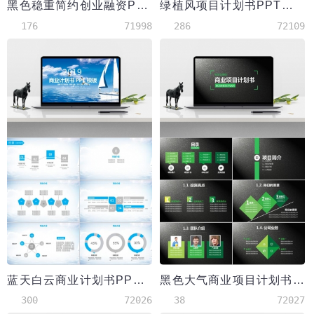
黑色稳重简约创业融资PPT模板
绿植风项目计划书PPT模板
176
71998
286
72109
蓝天白云商业计划书PPT模板
黑色大气商业项目计划书PPT模板
300
72026
38
72027