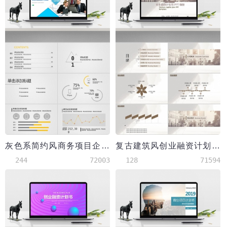
灰色系简约风商务项目企划书PPT模板
复古建筑风创业融资计划书PPT模板
244
72003
128
71594