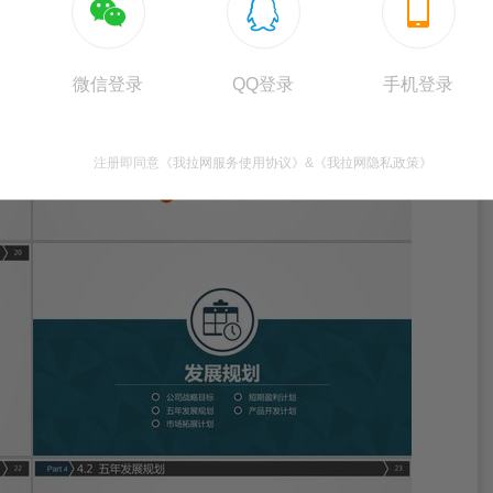



微信登录
QQ登录
手机登录
注册即同意
《我拉网服务使用协议》
&
《我拉网隐私政策》