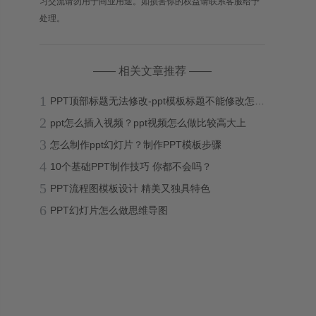
习交流请勿用于商业用途。如损害你的权益请联系客服给予
处理。
—— 相关文章推荐 ——
1
PPT顶部标题无法修改-ppt模板标题不能修改怎么办？
2
ppt怎么插入视频？ppt视频怎么做比较高大上
3
怎么制作ppt幻灯片？制作PPT模板步骤
4
10个基础PPT制作技巧 你都不会吗？
5
PPT流程图模板设计 精美又独具特色
6
PPT幻灯片怎么做思维导图