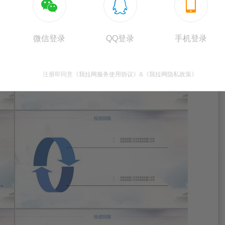



微信登录
QQ登录
手机登录
注册即同意
《我拉网服务使用协议》
&
《我拉网隐私政策》