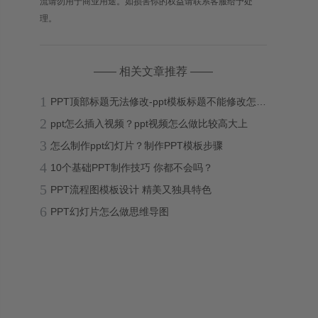
流请勿用于商业用途。如损害你的权益请联系客服给予处
理。
—— 相关文章推荐 ——
1
PPT顶部标题无法修改-ppt模板标题不能修改怎么办？
2
ppt怎么插入视频？ppt视频怎么做比较高大上
3
怎么制作ppt幻灯片？制作PPT模板步骤
4
10个基础PPT制作技巧 你都不会吗？
5
PPT流程图模板设计 精美又独具特色
6
PPT幻灯片怎么做思维导图