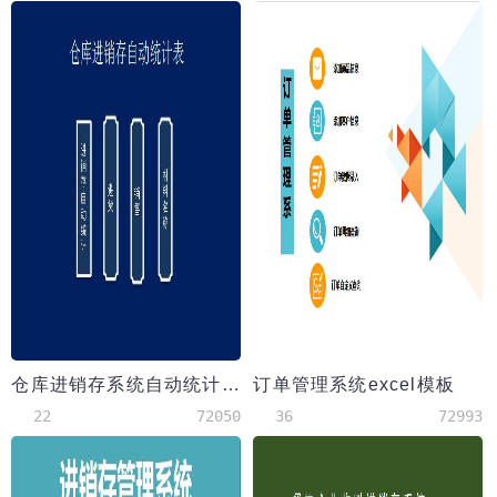
仓库进销存系统自动统计表格
订单管理系统excel模板
22
72050
36
72993