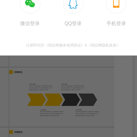



微信登录
QQ登录
手机登录
注册即同意
《我拉网服务使用协议》
&
《我拉网隐私政策》