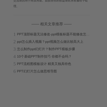
交流请勿用于商业用途。如损害你的权益请联系客服给予处
理。
—— 相关文章推荐 ——
1
PPT顶部标题无法修改-ppt模板标题不能修改怎么办？
2
ppt怎么插入视频？ppt视频怎么做比较高大上
3
怎么制作ppt幻灯片？制作PPT模板步骤
4
10个基础PPT制作技巧 你都不会吗？
5
PPT流程图模板设计 精美又独具特色
6
PPT幻灯片怎么做思维导图