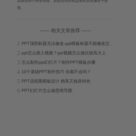
流请勿用于商业用途。如损害你的权益请联系客服给予处
理。
—— 相关文章推荐 ——
1
PPT顶部标题无法修改-ppt模板标题不能修改怎么办？
2
ppt怎么插入视频？ppt视频怎么做比较高大上
3
怎么制作ppt幻灯片？制作PPT模板步骤
4
10个基础PPT制作技巧 你都不会吗？
5
PPT流程图模板设计 精美又独具特色
6
PPT幻灯片怎么做思维导图