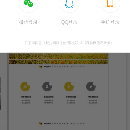



微信登录
QQ登录
手机登录
注册即同意
《我拉网服务使用协议》
&
《我拉网隐私政策》