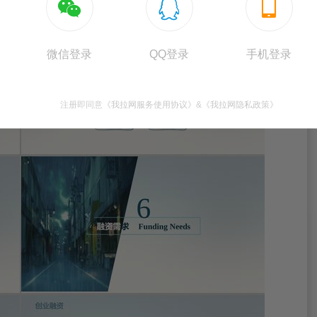



微信登录
QQ登录
手机登录
注册即同意
《我拉网服务使用协议》
&
《我拉网隐私政策》