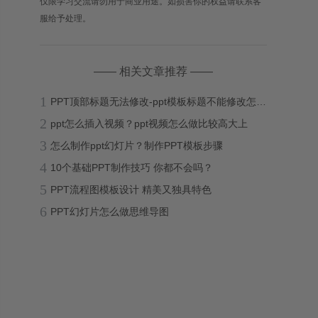
仅限学习交流请勿用于商业用途。如损害你的权益请联系客
服给予处理。
—— 相关文章推荐 ——
1
PPT顶部标题无法修改-ppt模板标题不能修改怎么办？
2
ppt怎么插入视频？ppt视频怎么做比较高大上
3
怎么制作ppt幻灯片？制作PPT模板步骤
4
10个基础PPT制作技巧 你都不会吗？
5
PPT流程图模板设计 精美又独具特色
6
PPT幻灯片怎么做思维导图