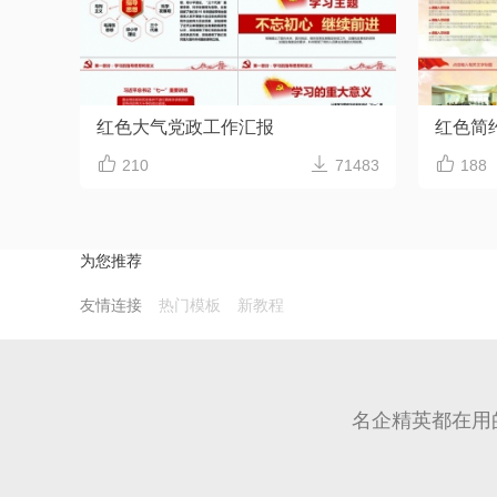
红色大气党政工作汇报
红色简



210
71483
188
为您推荐
友情连接
热门模板
新教程
名企精英都在用