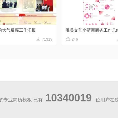
约大气反腐工作汇报


71319
246
10340019
的专业简历模板 已有
位用户在