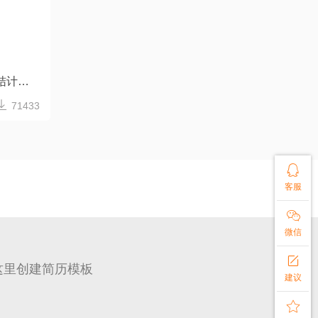
唯美文艺小清新商务工作总结计划模板

71433

客服

微信

这里创建简历模板
建议
