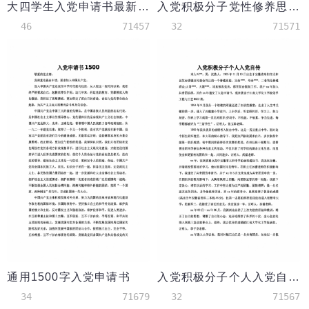
大四学生入党申请书最新范文
入党积极分子党性修养思想汇报范文
46
71457
32
71571
通用1500字入党申请书
入党积极分子个人入党自传
34
71679
32
71567