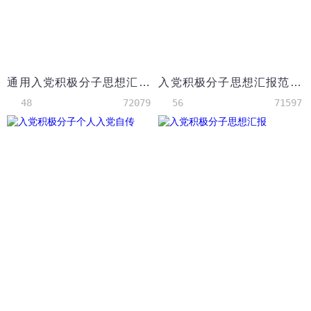
通用入党积极分子思想汇报
入党积极分子思想汇报范文
48
72079
56
71597