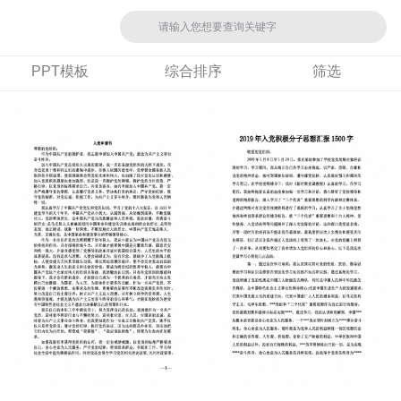
PPT模板
综合排序
筛选