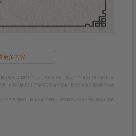
看更多内容
为1881729，大小为5.35MB， 作品在2019-03-19上传到我拉
清模板，作品模板源文件下载后可用编辑替换，模板中如有人物画像仅供参
作品中含有的国旗、国徽等政治图案不享有权利，仅作为作品整体效果的