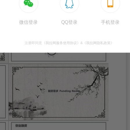



微信登录
QQ登录
手机登录
注册即同意
《我拉网服务使用协议》
&
《我拉网隐私政策》