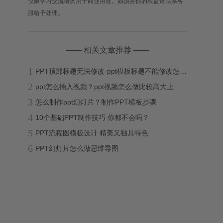
仅限学习交流请勿用于商业用途。如损害你的权益请联系客
服给予处理。
—— 相关文章推荐 ——
1
PPT顶部标题无法修改-ppt模板标题不能修改怎么办？
2
ppt怎么插入视频？ppt视频怎么做比较高大上
3
怎么制作ppt幻灯片？制作PPT模板步骤
4
10个基础PPT制作技巧 你都不会吗？
5
PPT流程图模板设计 精美又独具特色
6
PPT幻灯片怎么做思维导图