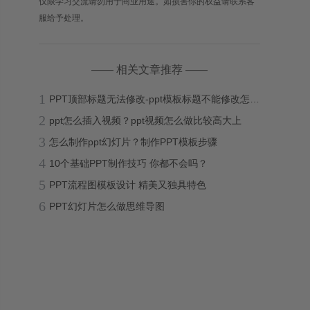
仅限学习交流请勿用于商业用途。如损害你的权益请联系客
服给予处理。
—— 相关文章推荐 ——
1
PPT顶部标题无法修改-ppt模板标题不能修改怎么办？
2
ppt怎么插入视频？ppt视频怎么做比较高大上
3
怎么制作ppt幻灯片？制作PPT模板步骤
4
10个基础PPT制作技巧 你都不会吗？
5
PPT流程图模板设计 精美又独具特色
6
PPT幻灯片怎么做思维导图