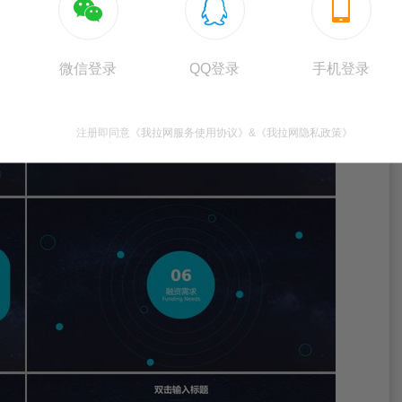



微信登录
QQ登录
手机登录
注册即同意
《我拉网服务使用协议》
&
《我拉网隐私政策》