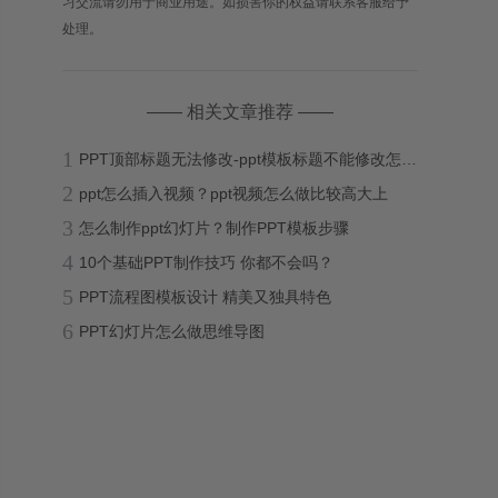
习交流请勿用于商业用途。如损害你的权益请联系客服给予
处理。
—— 相关文章推荐 ——
1
PPT顶部标题无法修改-ppt模板标题不能修改怎么办？
2
ppt怎么插入视频？ppt视频怎么做比较高大上
3
怎么制作ppt幻灯片？制作PPT模板步骤
4
10个基础PPT制作技巧 你都不会吗？
5
PPT流程图模板设计 精美又独具特色
6
PPT幻灯片怎么做思维导图