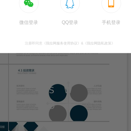



微信登录
QQ登录
手机登录
注册即同意
《我拉网服务使用协议》
&
《我拉网隐私政策》