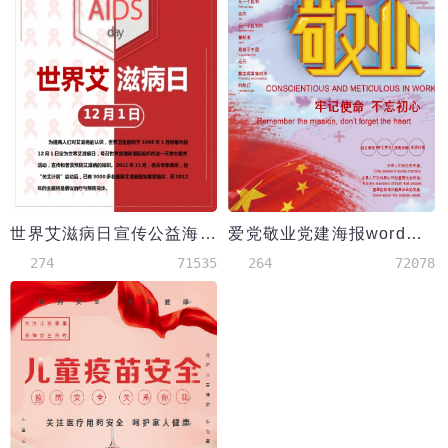
世界艾滋病日宣传公益海报
爱党敬业党建海报word模板
274
71535
264
72078