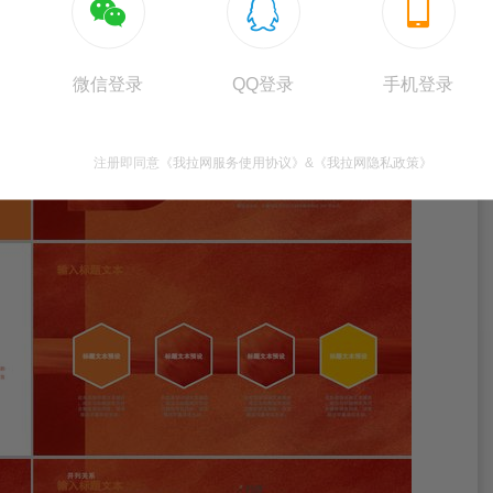



微信登录
QQ登录
手机登录
注册即同意
《我拉网服务使用协议》
&
《我拉网隐私政策》