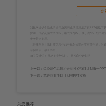
查
我拉网提供个性化缤纷气质黑商业项目策划方案PPT模板下载，模板编
拉网，作品高清大图模板，格式为pptx， 属于商业计划书
参考禁止商用。
【特殊限制】设计师仅对作品中独创性部分享有著作权，对
示例展示，禁止商用。
相关关键词： 战略商业计划书，风投商业计划书
上一篇：缤纷彩色系简约金融投资项目计划报告PP
下一篇：花卉商业项目计划书PPT模板
为您推荐