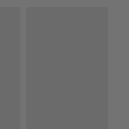
模板
黑金色高端大气商业计划书PPT模板