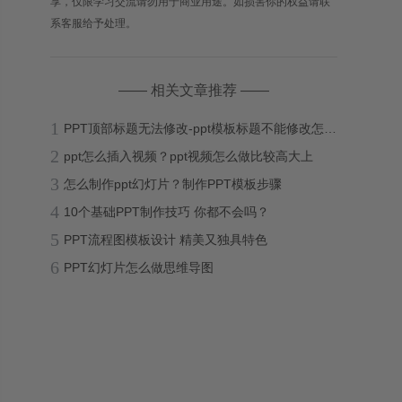
享，仅限学习交流请勿用于商业用途。如损害你的权益请联
系客服给予处理。
—— 相关文章推荐 ——
1
PPT顶部标题无法修改-ppt模板标题不能修改怎么办？
2
ppt怎么插入视频？ppt视频怎么做比较高大上
3
怎么制作ppt幻灯片？制作PPT模板步骤
4
10个基础PPT制作技巧 你都不会吗？
5
PPT流程图模板设计 精美又独具特色
6
PPT幻灯片怎么做思维导图