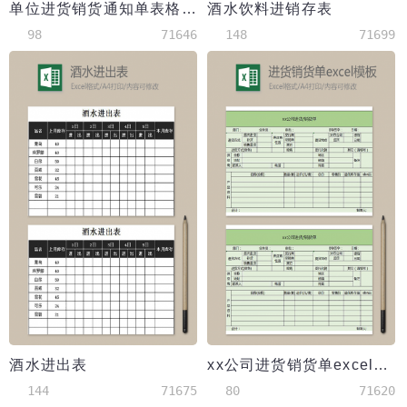
单位进货销货通知单表格模板excel
酒水饮料进销存表
98
71646
148
71699
酒水进出表
xx公司进货销货单excel模板
144
71675
80
71620