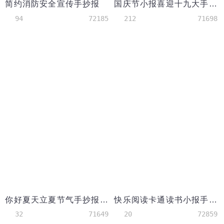
简约消防安全宣传手抄报
国庆节小报喜迎十九大手抄报爱国电子小报
94
72185
212
71698
你好夏天立夏节气手抄报小报Word模板
快乐阅读卡通读书小报手抄报
32
71649
20
72859