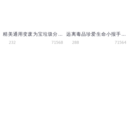
精美通用变废为宝垃圾分类手抄报
远离毒品珍爱生命小报手抄报
232
71568
288
71564