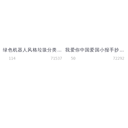
绿色机器人风格垃圾分类小报word手抄报
我爱你中国爱国小报手抄报
114
71537
50
72292