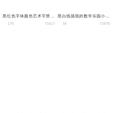
黑红色字体颜色艺术字禁毒手抄报
黑白线描我的数学乐园小手抄报word模板
170
71617
50
72078