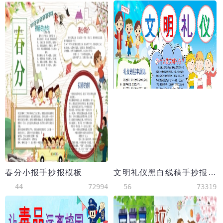
春分小报手抄报模板
文明礼仪黑白线稿手抄报word模板
44
72994
56
73319