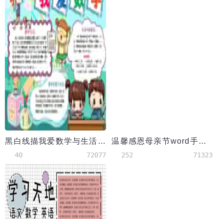
黑白线描我爱数学与生活手抄报word模板
温馨感恩母亲节word手抄报
40
72077
252
71323