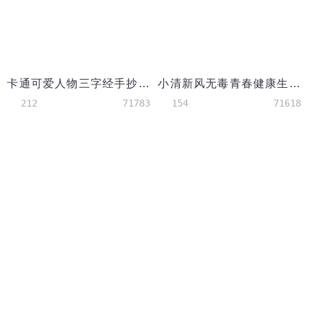
卡通可爱人物三字经手抄报含空白模板
小清新风无毒青春健康生活禁毒手抄报
212
71783
154
71618