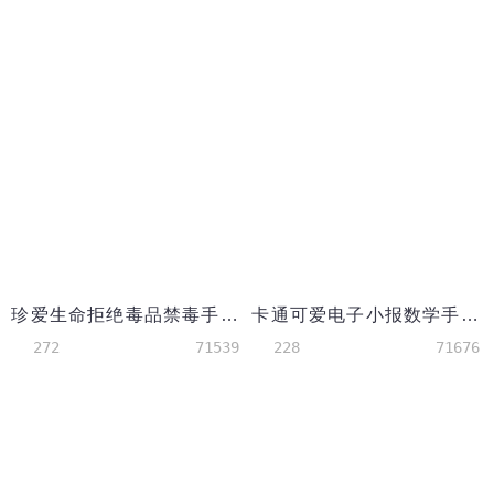
珍爱生命拒绝毒品禁毒手抄报
卡通可爱电子小报数学手抄报word模板
272
71539
228
71676