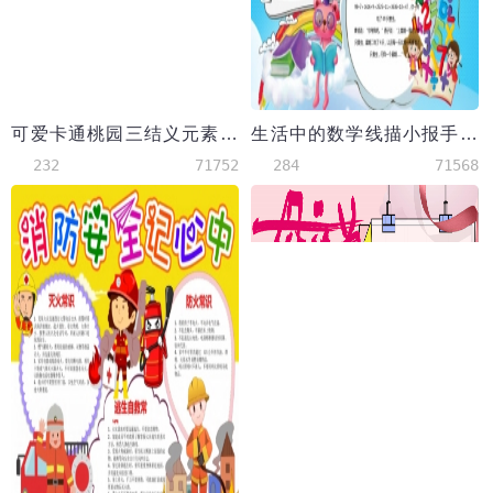
可爱卡通桃园三结义元素三国演义小报
生活中的数学线描小报手抄报word模板
232
71752
284
71568