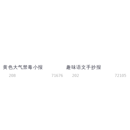
黄色大气禁毒小报
趣味语文手抄报
208
71676
202
72105