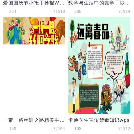
爱国国庆节小报手抄报Word模板
数学与生活中的数学手抄报word模板
224
71510
288
71919
一带一路丝绸之路精美手抄报
卡通医生宣传禁毒知识wps
158
72104
108
71512