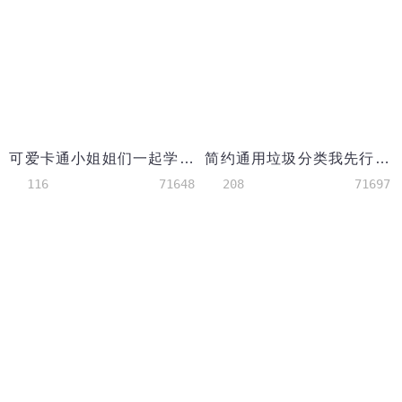
可爱卡通小姐姐们一起学禁毒小知识
简约通用垃圾分类我先行手抄报
116
71648
208
71697