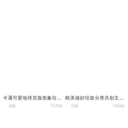
卡通可爱地球笑脸形象垃圾分类手抄报
精美做好垃圾分类共创文明新风垃圾分类手抄报
206
71754
238
71592