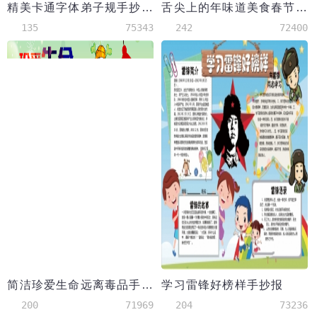
精美卡通字体弟子规手抄报
舌尖上的年味道美食春节word小报
135
75343
242
72400
简洁珍爱生命远离毒品手抄报模板
学习雷锋好榜样手抄报
200
71969
204
73236