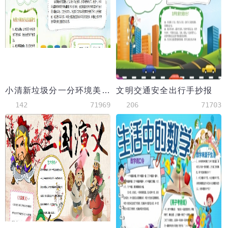
小清新垃圾分一分环境美十分手抄报模板
文明交通安全出行手抄报
142
71969
206
71703