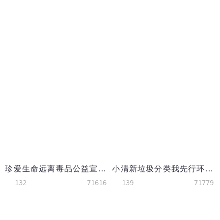
珍爱生命远离毒品公益宣传禁毒手抄报
小清新垃圾分类我先行环保公益手抄报模板
132
71616
139
71779