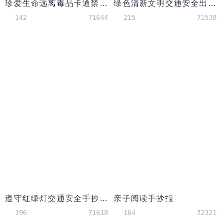
珍爱生命远离毒品卡通禁毒手抄报
绿色清新文明交通安全出行小报手抄报
142
71644
215
71538
遵守红绿灯交通安全手抄报
亲子阅读手抄报
196
71618
164
72321