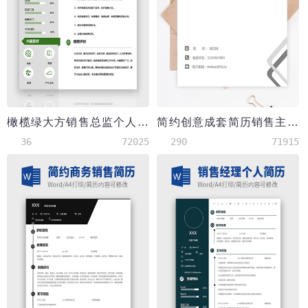
橄榄绿大方销售总监个人简历模板
简约创意成套简历销售主管个人简历word简历模板
36
72025
290
71915