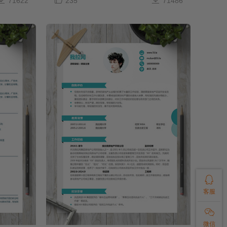
71622
235
71486

客服

微信