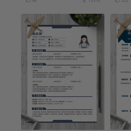
90
71378
222