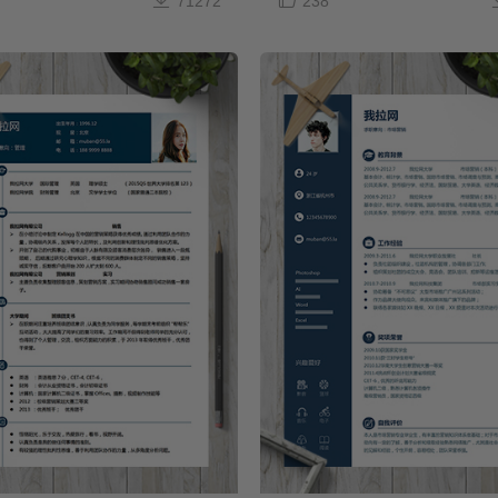
71272
238