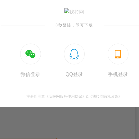
3秒登陆，即可下载



微信登录
QQ登录
手机登录
注册即同意
《我拉网服务使用协议》
&
《我拉网隐私政策》