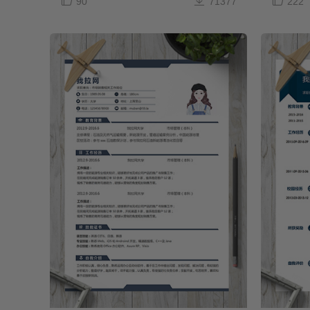



90
71377
222