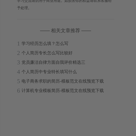
学习交流请勿用于商业用途。如损害你的权益请联系客服给
予处理。
—— 相关文章推荐 ——
1
学习经历怎么填？怎么写
2
个人简历专长怎么写比较好
3
党员廉洁自律方面自我评价精选三
4
个人简历中专业特长填写什么
5
电子商务求职的简历-模板范文在线预览下载
6
计算机专业模板简历-模板范文在线预览下载