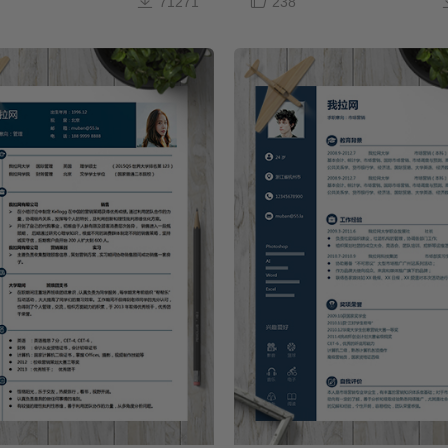


71271
238