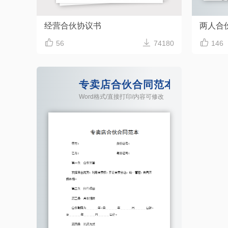
经营合伙协议书
两人合



56
74180
146
专卖店合伙合同范本Word模板
Word格式/直接打印/内容可修改