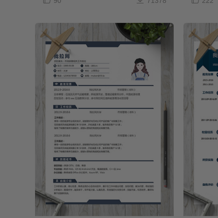
90
71378
222