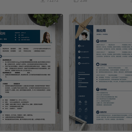
71272
238