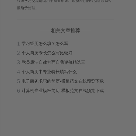
仅限学习交流请勿用于商业用途。如损害你的权益请联系客
服给予处理。
—— 相关文章推荐 ——
1
学习经历怎么填？怎么写
2
个人简历专长怎么写比较好
3
党员廉洁自律方面自我评价精选三
4
个人简历中专业特长填写什么
5
电子商务求职的简历-模板范文在线预览下载
6
计算机专业模板简历-模板范文在线预览下载