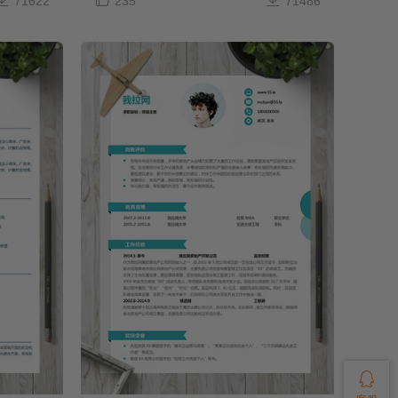
71622
235
71486
