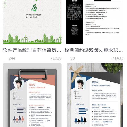
软件产品经理自荐信简历套装
经典简约游戏策划师求职简历
244
71729
90
71433