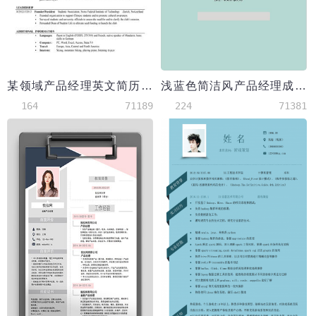
某领域产品经理英文简历模板（工科硕士）
浅蓝色简洁风产品经理成套Word简历模板
164
71189
224
71381