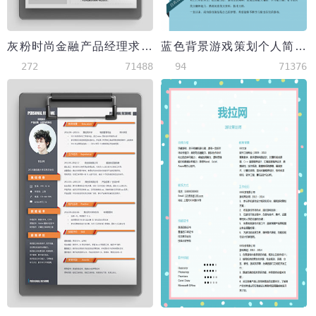
灰粉时尚金融产品经理求职简历word简历模板
蓝色背景游戏策划个人简历模板
272
71488
94
71376