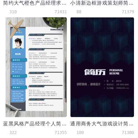
简约大气橙色产品经理求职简历word简历模板
小清新边框游戏策划师简历模板
310
71431
88
71379
蓝黑风格产品经理个人简历模板
通用商务大气游戏设计简历套装
322
71355
100
71380