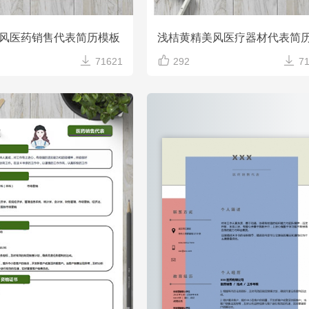
风医药销售代表简历模板



71621
292
7