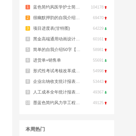
蓝色简约风医学护士简历模板
1
104178

很幽默押韵的自我介绍11篇
2
69470

项目进度表(甘特图)
3
64229

黑金高端通用动画设计师简历模板
4
60161

简单的自我介绍50字【范文5篇】
5
58981

进货单+销售单
6
55691

形式性考试考核改革成绩表
7
54998

企业出纳收支统计报表excel模板
8
53443

人工成本全年统计报表分析excel模板
9
49367

墨蓝色简约风力学工程研究生简历模板
10
49125

本周热门