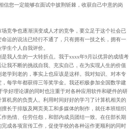
相信您一定能够在面试中披荆斩棘，收获自己中意的岗
场竞争也逐渐演变成人才的竞争，要立足于这个社会已
变命运的说法已经行不通了，只有拥有一技之长，拥有一
业学生个人自我评价。
是我人生的一大转折点。我于
xxxx年9月以优异的成绩考
活让我不断的挑战自我、充实自己，在为实现人生的价值
到老学到老的，事实上也应该是这样。我对知识、对本专
定，每学年都获得三等奖学金。我还积极参加全国数学建
足于学好理论课的同时也注重于对各种应用软件和硬件的研
计算机房的负责人。利用时间好好的学习了计算机相关的
别擅长于排版及网页美工和多媒体的制作，就任本班组织
工作热情、任劳任怨，和部内成员团结一致。在任部长期
的完成各项宣传工作，促使学校的各种运作更顺利的同时