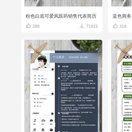
粉色白底可爱风医药销售代表简历
蓝色商务



288
71915
318