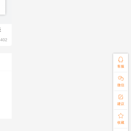
板
1402

客服

微信

建议

收藏