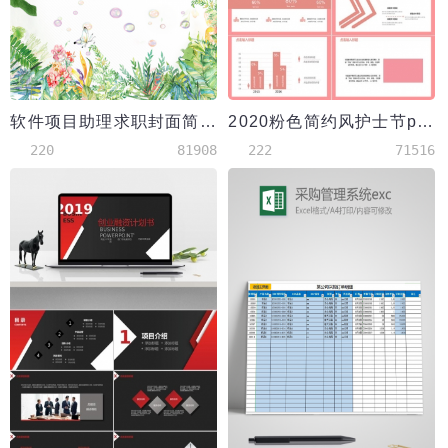
软件项目助理求职封面简历套装
2020粉色简约风护士节ppt模板
220
81908
222
71516