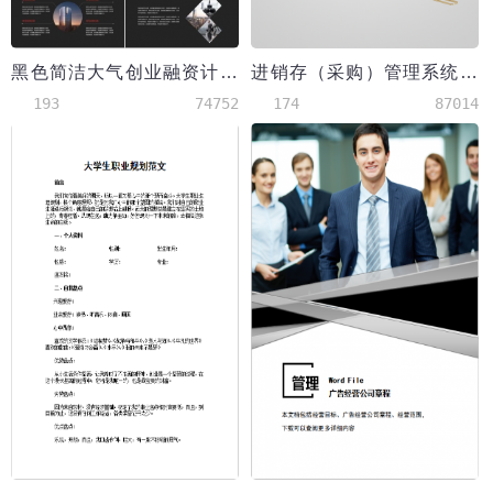
黑色简洁大气创业融资计划书PPT模板
进销存（采购）管理系统excel表模板
193
74752
174
87014