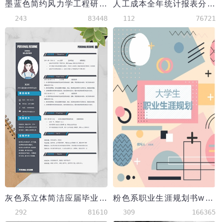
墨蓝色简约风力学工程研究生简历模板
人工成本全年统计报表分析excel模板
243
83448
112
76721
灰色系立体简洁应届毕业生简历模板
粉色系职业生涯规划书word模板
292
81610
309
166365