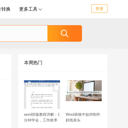
登录
片转换
更多工具


本周热门
word排版教程详解：1
Word表格中如何制作
分钟学会，工作效率
斜线表头
翻倍