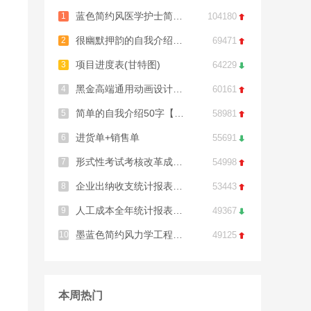
蓝色简约风医学护士简历模板
1
104180

很幽默押韵的自我介绍11篇
2
69471

项目进度表(甘特图)
3
64229

黑金高端通用动画设计师简历模板
4
60161

简单的自我介绍50字【范文5篇】
5
58981

进货单+销售单
6
55691

形式性考试考核改革成绩表
7
54998

企业出纳收支统计报表excel模板
8
53443

人工成本全年统计报表分析excel模板
9
49367

墨蓝色简约风力学工程研究生简历模板
10
49125

本周热门