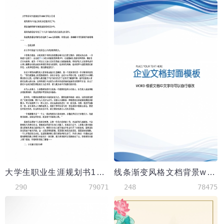
大学生职业生涯规划书1000字范文
线条渐变风格文档背景word模板
290
79071
248
78475