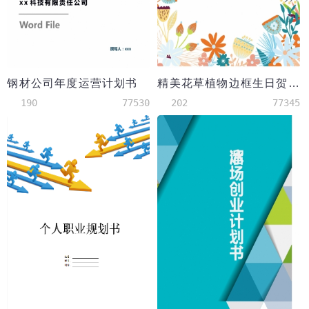
钢材公司年度运营计划书
精美花草植物边框生日贺卡
190
77530
202
77345