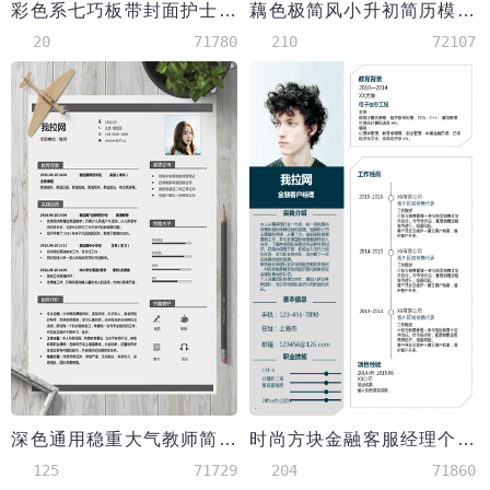
彩色系七巧板带封面护士简历模板
藕色极简风小升初简历模板
20
71780
210
72107
深色通用稳重大气教师简历模板
时尚方块金融客服经理个人简历
125
71729
204
71860