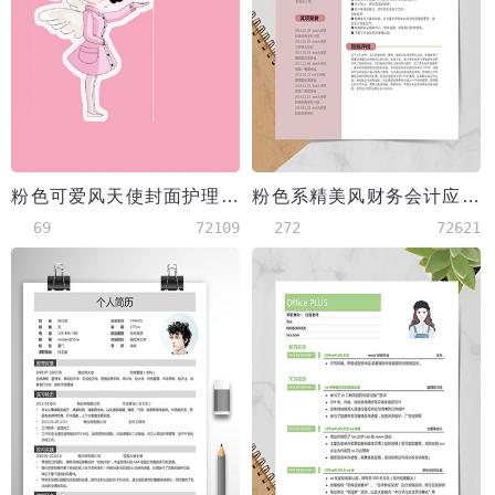
粉色可爱风天使封面护理护士简历
粉色系精美风财务会计应届毕业生模板
69
72109
272
72621