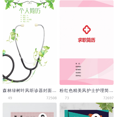
森林绿树叶风听诊器封面护士简历模板
粉红色精美风护士护理简历模板
49
72508
73
72697