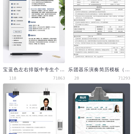
宝蓝色左右排版中专生个人简历模板
乐团器乐演奏简历模板（突出获奖证书，演出经历）
118
71863
28
71293