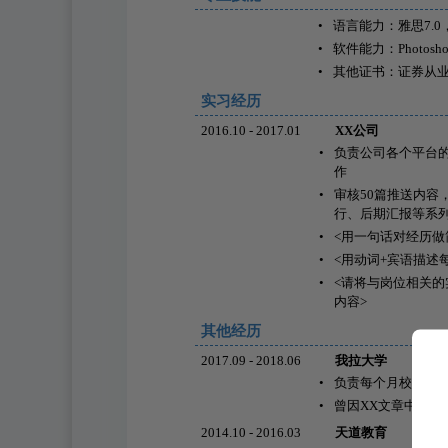
•
语言能力：雅思7.0，
•
软件能力：Photos
•
其他证书：证券从
实习经历
2016.10 - 2017.01
XX公司
•
负责公司各个平台
作
•
审核50篇推送内容
行、后期汇报等系
•
<用一句话对经历做
•
<用动词+宾语描述
•
<请将与岗位相关的
内容>
其他经历
2017.09 - 2018.06
我拉大学
•
负责每个月校报的
•
曾因XX文章中语
2014.10 - 2016.03
天道教育