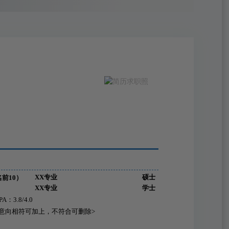
XX专业
硕士
前10）
XX专业
学士
：3.8/4.0
意向相符可加上，不符合可删除>