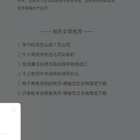
分享，仅限学习交流请勿用于商业用途。如损害你的权益请
联系客服给予处理。
—— 相关文章推荐 ——
1
学习经历怎么填？怎么写
2
个人简历专长怎么写比较好
3
党员廉洁自律方面自我评价精选三
4
个人简历中专业特长填写什么
5
电子商务求职的简历-模板范文在线预览下载
6
计算机专业模板简历-模板范文在线预览下载
