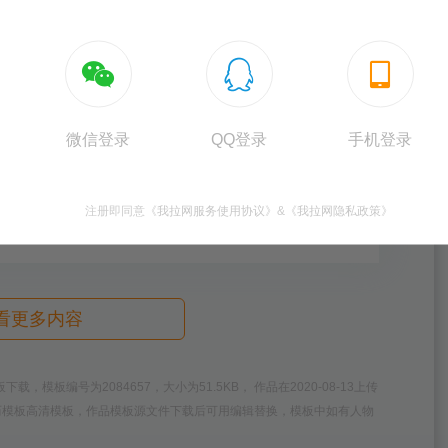
、商务往来文件的笔译
学资料的翻译工作
学申请的一些咨询问题



 寝室长
国外留学相关经历 <此处总结与英语、签证的经历>
微信登录
QQ登录
手机登录
室长及校报编辑工作，服务意识强，善于解决突发问
/校园经历，突出责任感和服务意识>
注册即同意
《我拉网服务使用协议》
&
《我拉网隐私政策》
看更多内容
板编号为2084657，大小为51.5KB， 作品在2020-08-13上传
简历模板高清模板，作品模板源文件下载后可用编辑替换，模板中如有人物