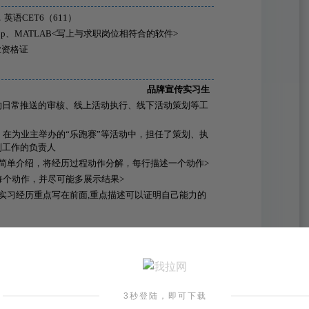
英语CET6（611）
hop、MATLAB<写上与求职岗位相符合的软件>
业资格证
品牌宣传实习生
的日常推送的审核、线上活动执行、线下活动策划等工
，在为业主举办的“乐跑赛”等活动中，担任了策划、执
列工作的负责人
简单介绍，将经历过程动作分解，每行描述一个动作>
每个动作，并尽可能多展示结果>
实习经历重点写在前面,重点描述可以证明自己能力的
校报编辑员
编辑与排版和文章材料的校对
句的表述错误，奔波于各部门，最终得以改正
3秒登陆，即可下载
英语翻译实习生