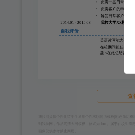
•
负责一些日常邮件
•
负责客户的申请留
•
解答日常客户对留
2014.01 - 2015.08
我拉大学XX楼
自我评价
英语读写能力强，有
在校期间担任3年寝
题 <在此总结实习
查
我拉网提供个性化留学生通用个性求职简历模板|彩色简历模板下载，模
到我拉网，作品高清大图模板，格式为doc， 属于在校生
画像仅供参考禁止商用。