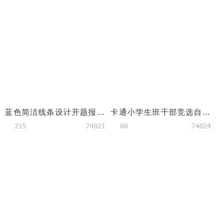
蓝色简洁线条设计开题报告PPT模板
卡通小学生班干部竞选自我介绍PPT模板
215
74021
60
74024