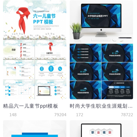
精品六一儿童节ppt模板
时尚大学生职业生涯规划PPT模板
148
79204
172
78722