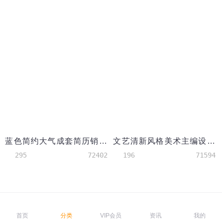
蓝色简约大气成套简历销售主管个人简历模板
文艺清新风格美术主编设计简历模板
295
72402
196
71594
首页
分类
VIP会员
资讯
我的