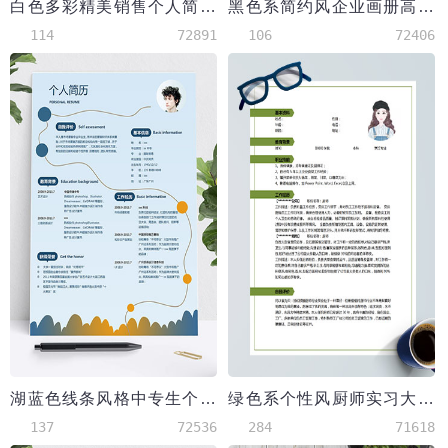
白色多彩精美销售个人简历模板
黑色系简约风企业画册高级设计师模板
114
72891
106
72406
湖蓝色线条风格中专生个人简历模板
绿色系个性风厨师实习大学生简历模板
137
72536
284
71618