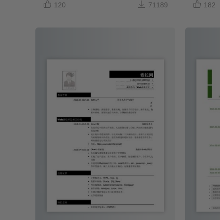



120
71189
182