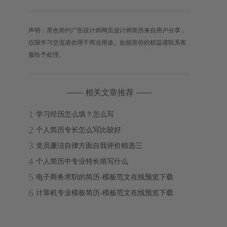
声明：黑色简约广告设计师网页设计师简历来自用户分享，
仅限学习交流请勿用于商业用途。如损害你的权益请联系客
服给予处理。
—— 相关文章推荐 ——
1
学习经历怎么填？怎么写
2
个人简历专长怎么写比较好
3
党员廉洁自律方面自我评价精选三
4
个人简历中专业特长填写什么
5
电子商务求职的简历-模板范文在线预览下载
6
计算机专业模板简历-模板范文在线预览下载