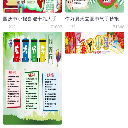
国庆节小报喜迎十九大手抄报爱国电子小报
你好夏天立夏节气手抄报小报Word模板
212
71697
32
71648