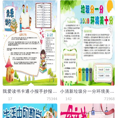
我爱读书卡通小报手抄报Word模板
小清新垃圾分一分环境美十分手抄报模板
17
75344
142
71968