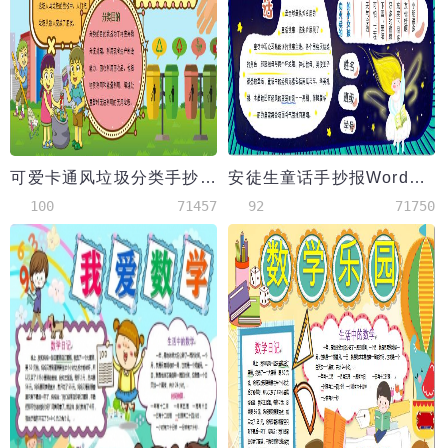
可爱卡通风垃圾分类手抄报小报Word模板
安徒生童话手抄报Word模板
100
71457
92
71750