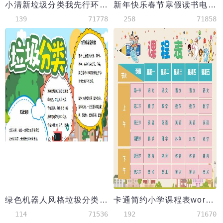
小清新垃圾分类我先行环保公益手抄报模板
新年快乐春节寒假读书电子小报Word模板
139
71778
258
71858
绿色机器人风格垃圾分类小报word手抄报
卡通简约小学课程表word小报手抄报模板
114
71536
192
71670