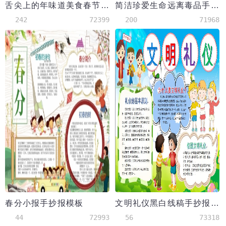
舌尖上的年味道美食春节word小报
简洁珍爱生命远离毒品手抄报模板
242
72399
200
71968
春分小报手抄报模板
文明礼仪黑白线稿手抄报word模板
44
72993
56
73318