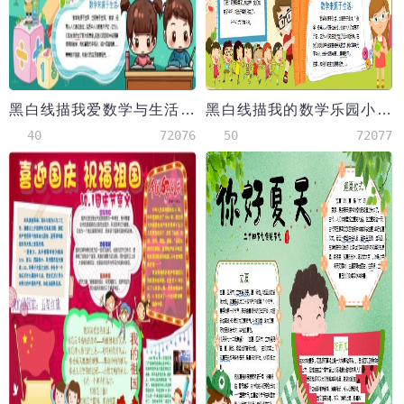
黑白线描我爱数学与生活手抄报word模板
黑白线描我的数学乐园小手抄报word模板
40
72076
50
72077