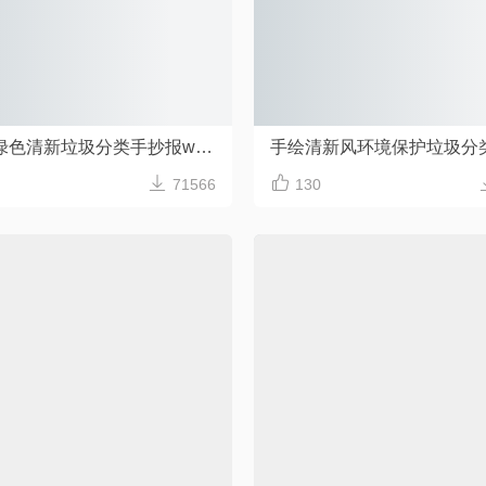
向日葵绿色清新垃圾分类手抄报word模板


71566
130
Word模板
唯美清新风垃圾分类word手抄报
机器人简约风
Word格式/直接打印/内容可修改
Word格式/直接打印/内