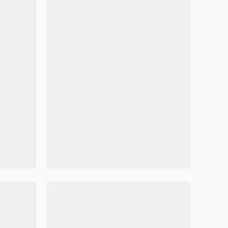
黄绿清新简约环境保护垃圾分类手抄报模板
简洁大气时尚风格垃圾分类手抄报word模板



71433
102
71485
模板
垃圾分类小报手抄报word模板
青蓝小清新风格垃圾分类手抄
容可修改
Word格式/直接打印/内容可修改