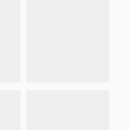
蓝天风垃圾分类公益宣传手抄报模板
精美简约风垃圾分类手抄报word模板



71455
126
71430
环境保护垃圾分类手抄报模板
简洁大气时尚风格垃圾分类手抄
容可修改
Word格式/直接打印/内容可修改