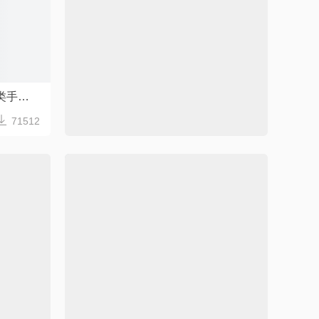
手绘清新风环境保护垃圾分类手抄报模板
小清新风格垃圾分类小报手抄报word模板



71512
138
71540
垃圾分类手抄报Word模板
清新简约校园学生环保小报手
容可修改
Word格式/直接打印/内容可修改