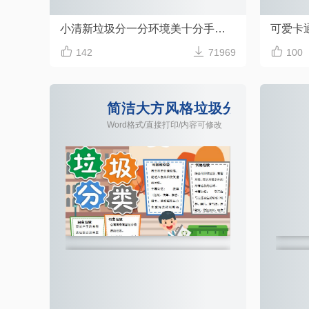
小清新垃圾分一分环境美十分手抄报模板



142
71969
100
简洁大方风格垃圾分类手抄报wo
Word格式/直接打印/内容可修改