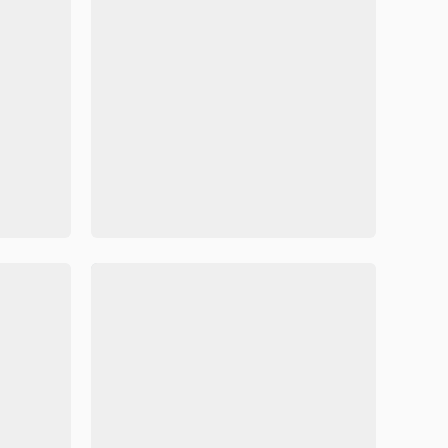
机器人简约风垃圾分类手抄报Word模板
清新简约校园学生环保小报手抄报Word模板



71454
136
71536
类公益宣传手抄报模板
精美简约风垃圾分类手抄报wo
容可修改
Word格式/直接打印/内容可修改