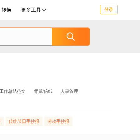
登录
片转换
更多工具


工作总结范文
背景/信纸
人事管理
报
传统节日手抄报
劳动手抄报