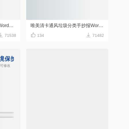
唯美清新风垃圾分类手抄报Word模板
唯美清卡通风垃圾分类手抄报Word模板



71538
134
71482
境保护垃圾分类手抄报模板
小清新风格垃圾分类小报手抄报
容可修改
Word格式/直接打印/内容可修改