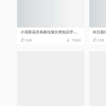
小清新花卉风格垃圾分类知识手抄报Word模板



148
71541
128
小清新环境保护垃圾分类手抄报
Word格式/直接打印/内容可修改