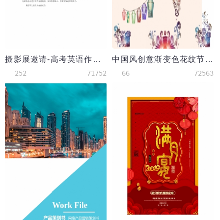
摄影展邀请-高考英语作文范文
中国风创意渐变色花纹节目单
252
71752
66
72563