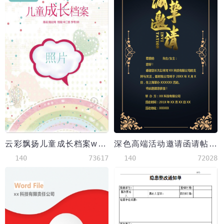
云彩飘扬儿童成长档案word模板
深色高端活动邀请函请帖模板
140
73617
140
72028