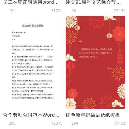
员工在职证明通用word模板
建党91周年文艺晚会节目单
184
71704
68
73431
合作劳动合同范本Word模板
红色新年祝福语信纸模板
296
72375
294
75452