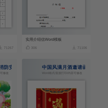
实用介绍信Word模板



71267
306
71106
消防安全手抄报
中国风满月酒邀请函
容可修改
Word格式/直接打印/内容可修改