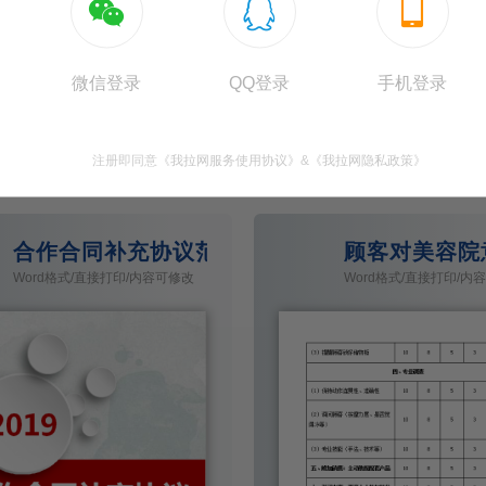



微信登录
QQ登录
手机登录
通人物数学乐园手抄报


注册即同意
《我拉网服务使用协议》
&
《我拉网隐私政策》
71860
210
合作合同补充协议范本Word模板
顾客对美容院
Word格式/直接打印/内容可修改
Word格式/直接打印/内