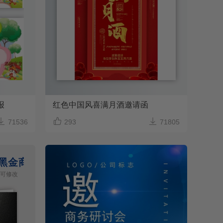
报
红色中国风喜满月酒邀请函



71536
293
71805
黑金商务个人工作总结
容可修改