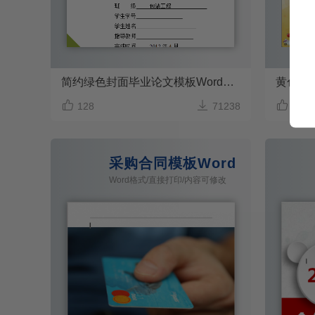
简约绿色封面毕业论文模板Word模板
黄色卡



128
71238
30
采购合同模板Word 模板
Word格式/直接打印/内容可修改