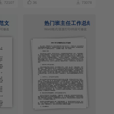



72107
36
73078
范文
热门班主任工作总结
容可修改
Word格式/直接打印/内容可修改