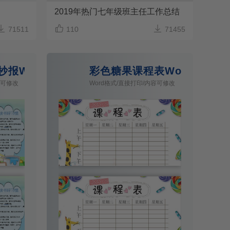
2019年热门七年级班主任工作总结



71511
110
71455
抄报Word模板
彩色糖果课程表Word模板
容可修改
Word格式/直接打印/内容可修改