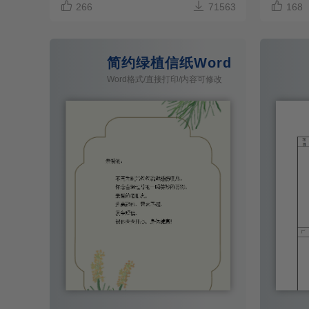



266
71563
168
简约绿植信纸Word模板
Word格式/直接打印/内容可修改