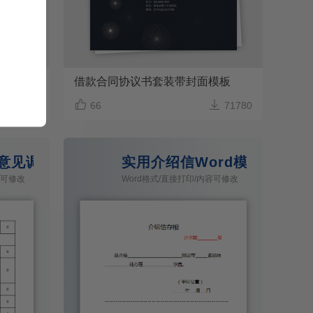
卡通小学生校园安全小报手抄报word模板
借款合同协议书套装带封面模板



72728
66
71780
意见调查表
实用介绍信Word模板
容可修改
Word格式/直接打印/内容可修改