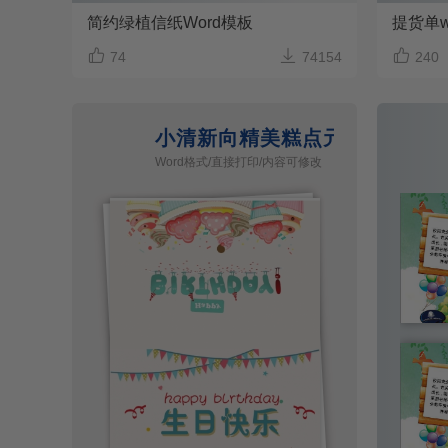
简约绿植信纸Word模板
提货单w



74
74154
240
小清新向精美糕点元素生日贺
Word格式/直接打印/内容可修改