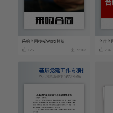
采购合同模板Word 模板
合作合



125
72103
234
基层党建工作专项报告
Word格式/直接打印/内容可修改