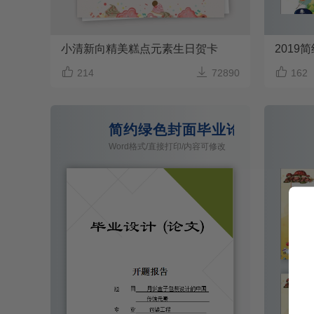
小清新向精美糕点元素生日贺卡
201



214
72890
162
简约绿色封面毕业论文模板Wor
Word格式/直接打印/内容可修改