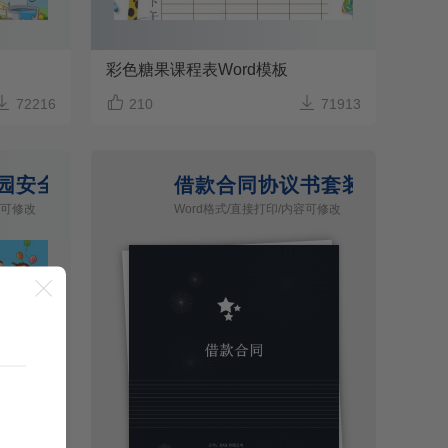
彩色糖果课程表Word模板



72216
210
71913
园安全小报手抄报word模板
借款合同协议书套装带封面模
容可修改
Word格式/直接打印/内容可修改
