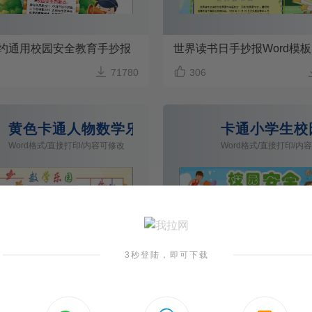
9简约通用校园安全教育手抄报
世界读书日手抄报Word模板


71780
306
d模板
黄色卡通人物数学乐园手抄报
卡通小学生校
Word格式/直接打印/内容可修改
Word格式/直接打印/内
3秒登陆，即可下载