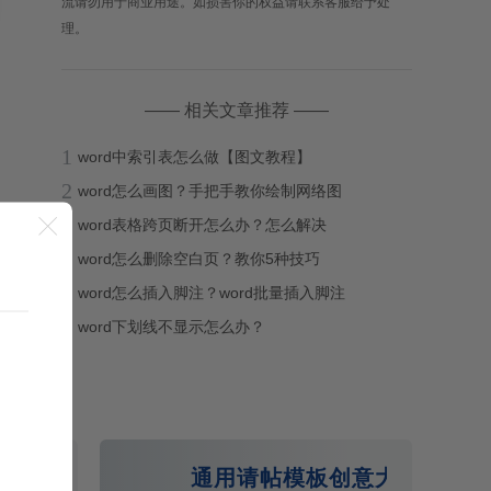
流请勿用于商业用途。如损害你的权益请联系客服给予处
理。
—— 相关文章推荐 ——
1
word中索引表怎么做【图文教程】
2
word怎么画图？手把手教你绘制网络图
3

word表格跨页断开怎么办？怎么解决
4
word怎么删除空白页？教你5种技巧
5
word怎么插入脚注？word批量插入脚注
6
word下划线不显示怎么办？
rd模板
通用请帖模板创意大气双面邀