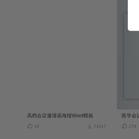
高档会议邀请函海报Word模板
医学会



19
71617
279