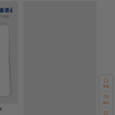
邀请函请帖模板
深蓝古风活动邀请函word模
容可修改
Word格式/直接打印/内容可修改

客服

微信
板
深蓝古风活动邀请函word模板
