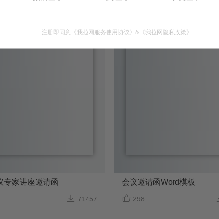
Word格式/直接打印/内容可修改
Word格式/直接打印/内
注册即同意
《我拉网服务使用协议》
&
《我拉网隐私政策》
议专家讲座邀请函
会议邀请函Word模板


71457
298