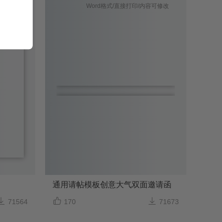
容可修改
Word格式/直接打印/内容可修改
通用请帖模板创意大气双面邀请函



71564
170
71673