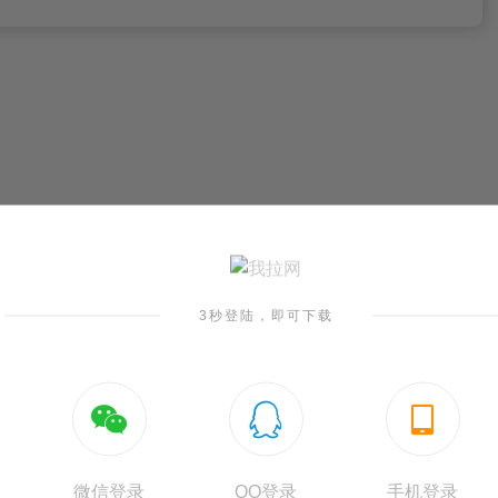
3秒登陆，即可下载



医学会议专家讲座邀请函
会议邀请函Wo
微信登录
QQ登录
手机登录