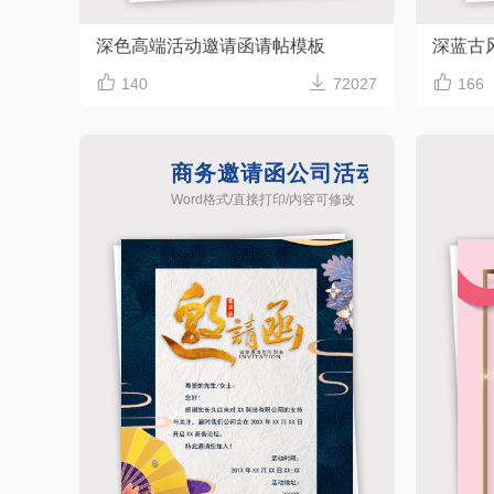
深色高端活动邀请函请帖模板
深蓝古



140
72027
166
商务邀请函公司活动请帖模板
Word格式/直接打印/内容可修改