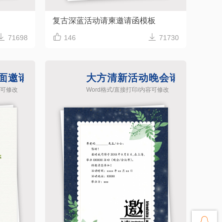
复古深蓝活动请柬邀请函模板



71698
146
71730
面邀请函word模板
大方清新活动晚会请帖邀请函
容可修改
Word格式/直接打印/内容可修改
