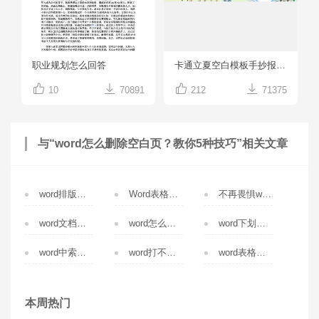
职业规划怎么回答
卡通立夏空白模板手抄报PDF模板




10
70891
212
71375
与“word怎么删除空白页？教你5种技巧”相关文章
word排版教程详解：1分钟学会，工作效率翻倍
Word表格中如何制作斜线表头
不再畏惧word页码设置，要不从任意页开始
word文档如何加密？怎么解密
word怎么插入脚注？word批量插入脚注
word下划线不显示怎么办？
word中索引表怎么做【图文教程】
word打不开经常崩溃且无保存怎么办?
word表格跨页断开怎么办？怎么解决
本周热门