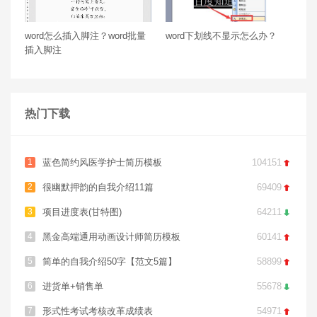
word怎么插入脚注？word批量
word下划线不显示怎么办？
插入脚注
热门下载
1
蓝色简约风医学护士简历模板
104151

2
很幽默押韵的自我介绍11篇
69409

3
项目进度表(甘特图)
64211

4
黑金高端通用动画设计师简历模板
60141

5
简单的自我介绍50字【范文5篇】
58899

6
进货单+销售单
55678

7
形式性考试考核改革成绩表
54971
