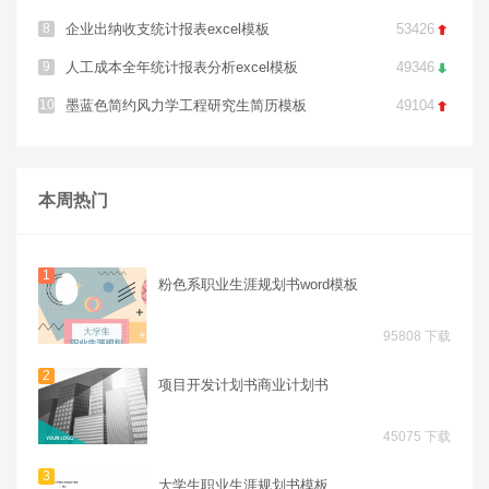
8
企业出纳收支统计报表excel模板
53426

9
人工成本全年统计报表分析excel模板
49346

10
墨蓝色简约风力学工程研究生简历模板
49104

本周热门
1
粉色系职业生涯规划书word模板
95808 下载
2
项目开发计划书商业计划书
45075 下载
3
大学生职业生涯规划书模板