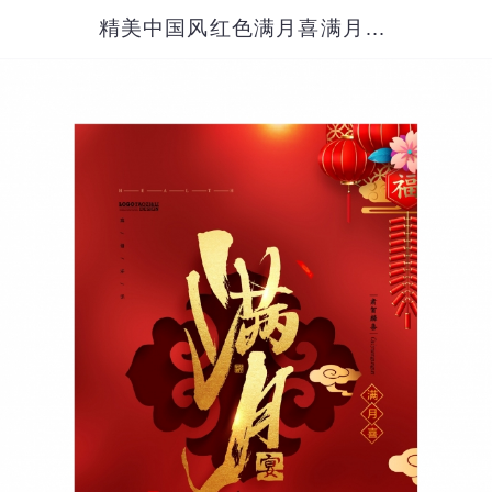
精美中国风红色满月喜满月酒邀请函