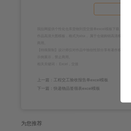
查
我拉网提供个性化仓库货物到货交接单excel模板下载，模板编号为2
作品高清大图模板，格式为xlsx， 属于仓储购销高清模板
商用。
【特殊限制】设计师仅对作品中独创性部分享有著作权，对
示例展示，禁止商用。
相关关键词： Excel，交接
上一篇：工程交工验收报告单excel模板
下一篇：快递物品签领表excel模板
为您推荐