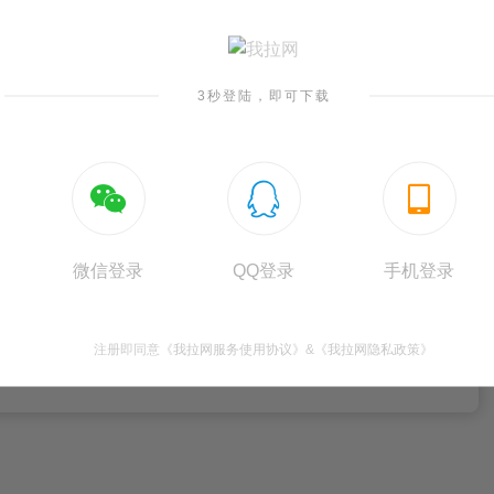
看更多内容
3秒登陆，即可下载
081301，大小为9.45KB， 作品在2020-06-05上传到我拉网，
，作品模板源文件下载后可用编辑替换，模板中如有人物画像仅供参考禁止



作品中含有的国旗、国徽等政治图案不享有权利，仅作为作品整体效果的
微信登录
QQ登录
手机登录
注册即同意
《我拉网服务使用协议》
&
《我拉网隐私政策》