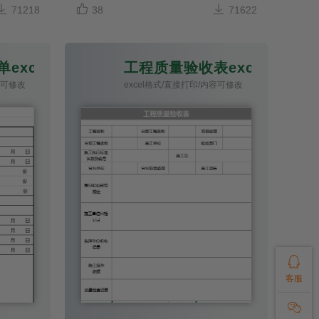



71218
38
71622
excel模板
工程质量验收表excel模板
容可修改
excel格式/直接打印/内容可修改

客服
