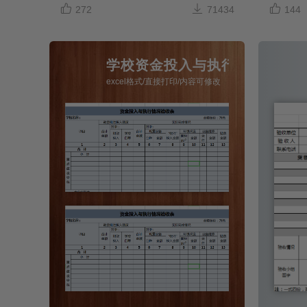



272
71434
144
学校资金投入与执行情况验收表e
excel格式/直接打印/内容可修改