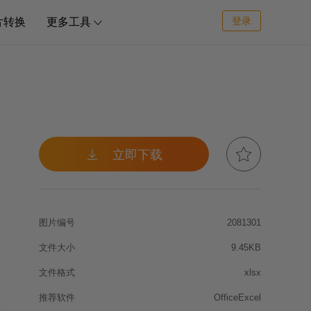
登录
片转换
更多工具



立即下载
图片编号
2081301
文件大小
9.45KB
文件格式
xlsx
推荐软件
OfficeExcel