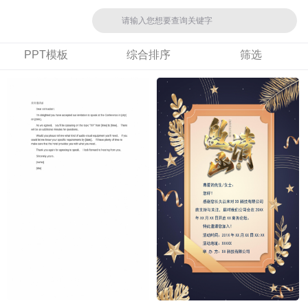
PPT模板
综合排序
筛选