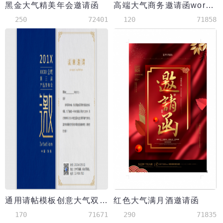
黑金大气精美年会邀请函
高端大气商务邀请函word模板
250
72401
120
71858
通用请帖模板创意大气双面邀请函
红色大气满月酒邀请函
170
71671
290
71835