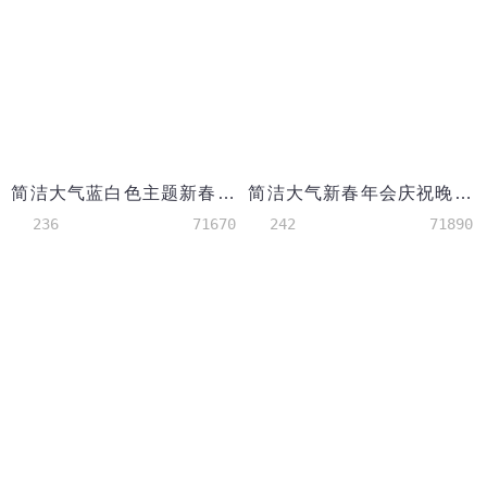
简洁大气蓝白色主题新春年会邀请函
简洁大气新春年会庆祝晚宴
236
71670
242
71890