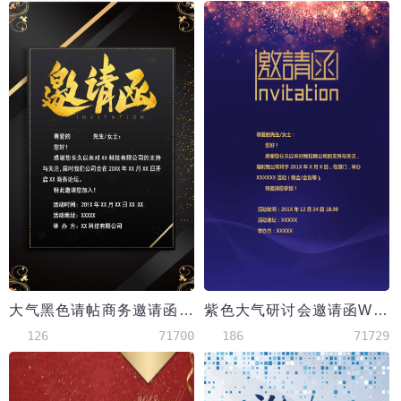
大气黑色请帖商务邀请函模板
紫色大气研讨会邀请函Word模板
126
71700
186
71729