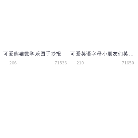
可爱熊猫数学乐园手抄报
可爱英语字母小朋友们英语手抄报
266
71536
210
71650