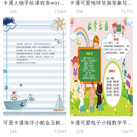
卡通人物手绘课程表word模板
卡通可爱地球笑脸形象垃圾分类手抄报
203
71460
206
71755
可爱卡通海洋小船金玉帆船信纸
卡通可爱电子小报数学手抄报word模板
244
71943
228
71677