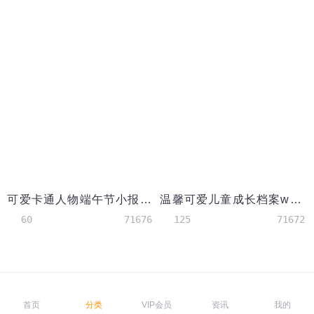
可爱卡通人物端午节小报手抄报word模板
温馨可爱儿童成长档案word模板
60
71676
125
71672
首页
分类
VIP会员
资讯
我的