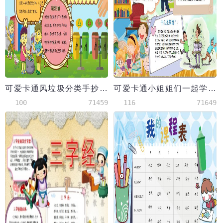
可爱卡通风垃圾分类手抄报小报Word模板
可爱卡通小姐姐们一起学禁毒小知识
100
71459
116
71649