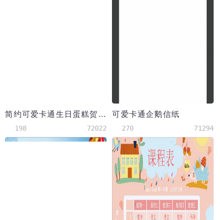
简约可爱卡通生日蛋糕贺卡
可爱卡通企鹅信纸
198
72022
270
71294