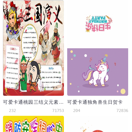
可爱卡通桃园三结义元素三国演义小报
可爱卡通独角兽生日贺卡
232
71753
204
72836