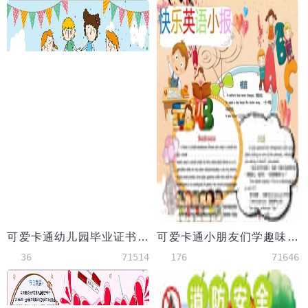
可爱卡通幼儿园毕业证书Word模板
可爱卡通小朋友们学趣味英语手抄报wps
36
71514
176
71646