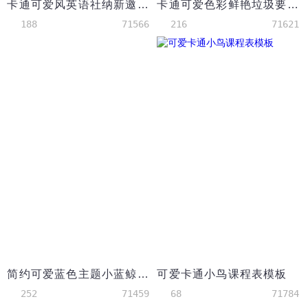
卡通可爱风英语社纳新邀请手抄报
卡通可爱色彩鲜艳垃圾要分类手抄报
188
71566
216
71621
简约可爱蓝色主题小蓝鲸英语手抄报
可爱卡通小鸟课程表模板
252
71459
68
71784