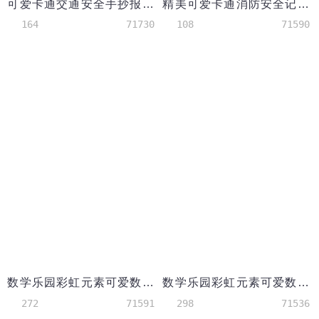
可爱卡通交通安全手抄报wps
精美可爱卡通消防安全记心中宣传小报
164
71730
108
71590
数学乐园彩虹元素可爱数学手抄报
数学乐园彩虹元素可爱数学手抄报wps
272
71591
298
71536