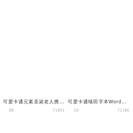
可爱卡通元素圣诞老人携手麋鹿雪人祝福贺卡
可爱卡通喵田字本Word模板
88
71891
20
71186