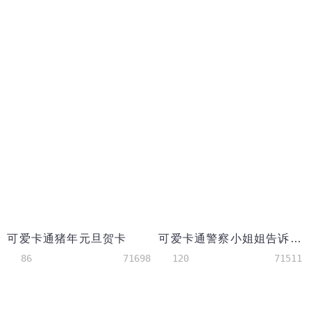
可爱卡通猪年元旦贺卡
可爱卡通警察小姐姐告诉你禁毒小知识
86
71698
120
71511