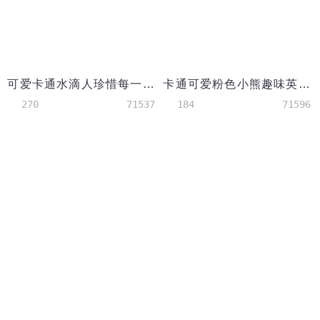
可爱卡通水滴人珍惜每一滴水手抄报wps
卡通可爱粉色小熊趣味英语手抄报wps
270
71537
184
71596