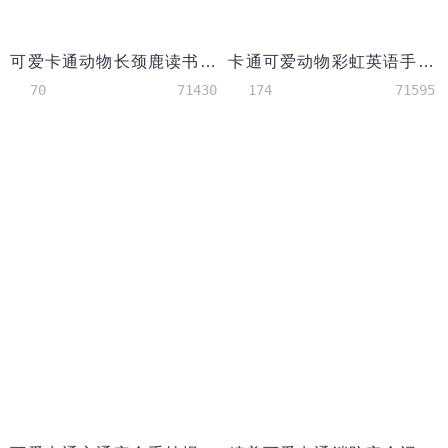
可爱卡通动物长颈鹿读书小报wps
卡通可爱动物彩虹英语手抄报
70
71430
174
71595