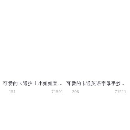
可爱的卡通护士小姐姐宣传远离烟草知识
可爱的卡通英语字母手抄报wps
151
71591
206
71511