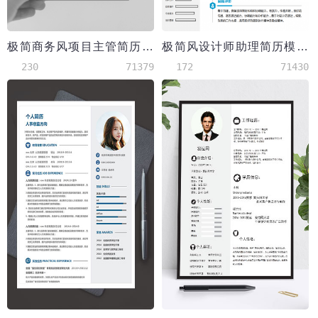
极简商务风项目主管简历套装
极简风设计师助理简历模板_01
230
71379
172
71430