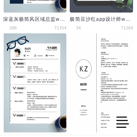
深蓝灰极简风区域总监word简历模板
极简豆沙红app设计师word简历模板
200
71354
34
71269