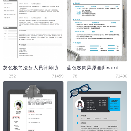
灰色极简法务人员律师助理简历
蓝色极简风原画师word简历模板
252
71459
78
71406