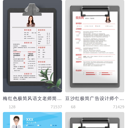
梅红色极简风语文老师简历模板
豆沙红极简广告设计师个人简历模板
128
71537
68
71429