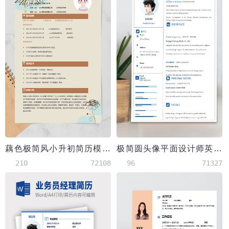
藕色极简风小升初简历模板
极简圆头像平面设计师英文简历
210
72108
96
71327