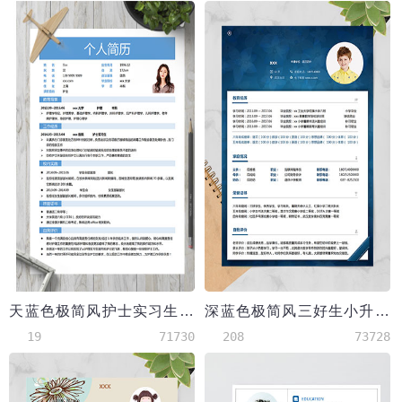
天蓝色极简风护士实习生简历模板
深蓝色极简风三好生小升初简历
19
71730
208
73728