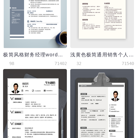
极简风格财务经理word简历模板
浅黄色极简通用销售个人简历模板
98
71402
32
71540