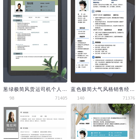
葱绿极简风货运司机个人简历模板
蓝色极简大气风格销售经理个人求职简历模板
98
71405
140
71376