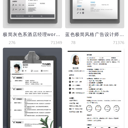
极简灰色系酒店经理word简历模板
蓝色极简风格广告设计师个人简历模板
276
71349
78
71376