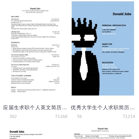
应届生求职个人英文简历模板(小容量工科商科复合专业背景)
优秀大学生个人求职简历英文模板（图形小人）
302
71160
56
71214