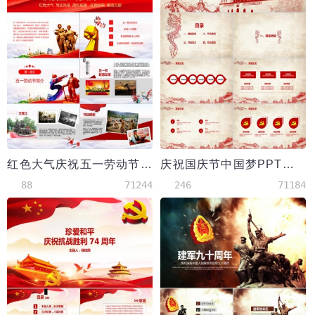
红色大气庆祝五一劳动节PPT模板
庆祝国庆节中国梦PPT模板
88
71244
246
71184