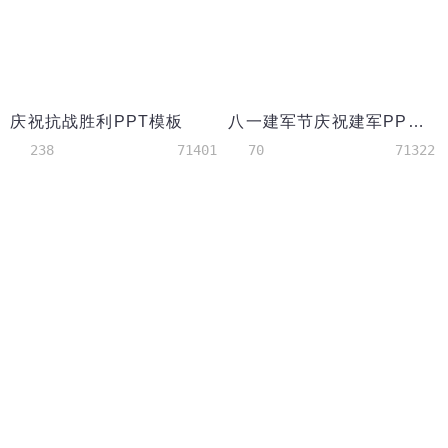
庆祝抗战胜利PPT模板
八一建军节庆祝建军PPT模板
238
71401
70
71322