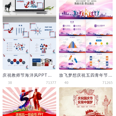
庆祝教师节海洋风PPT模板
放飞梦想庆祝五四青年节PPT模板
38
71377
40
71265