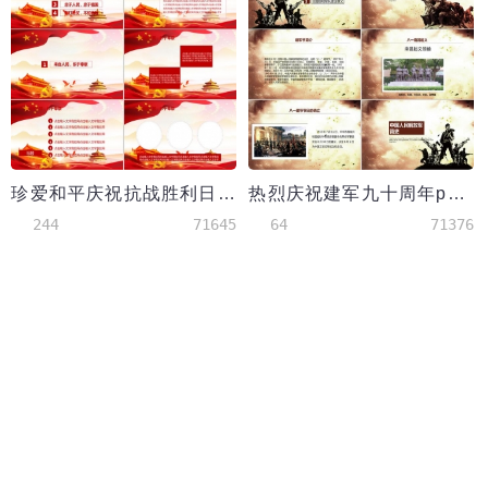
珍爱和平庆祝抗战胜利日ppt模板
热烈庆祝建军九十周年ppt模板
244
71645
64
71376