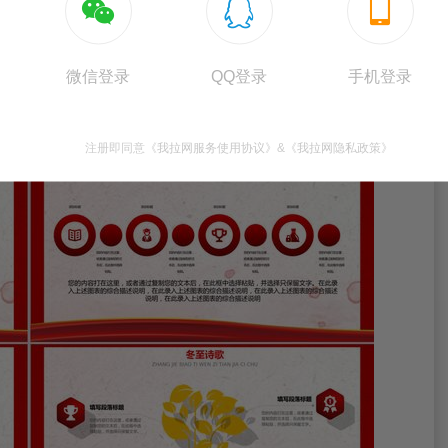



微信登录
QQ登录
手机登录
注册即同意
《我拉网服务使用协议》
&
《我拉网隐私政策》