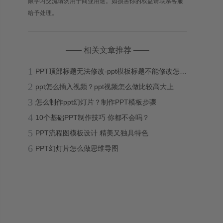
限学习交流请勿用于商业用途。如损害你的权益请联系客服
给予处理。
—— 相关文章推荐 ——
1
PPT顶部标题无法修改-ppt模板标题不能修改怎么办？
2
ppt怎么插入视频？ppt视频怎么做比较高大上
3
怎么制作ppt幻灯片？制作PPT模板步骤
4
10个基础PPT制作技巧 你都不会吗？
5
PPT流程图模板设计 精美又独具特色
6
PPT幻灯片怎么做思维导图