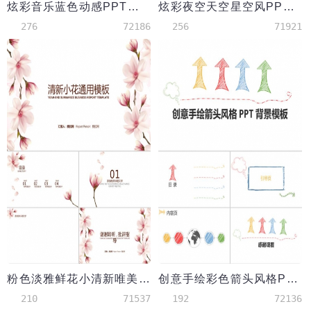
炫彩音乐蓝色动感PPT背景素材
炫彩夜空天空星空风PPT背景模板
276
72186
256
71921
粉色淡雅鲜花小清新唯美梦幻水彩PPT背景
创意手绘彩色箭头风格PPT背景模板
210
71537
192
72136