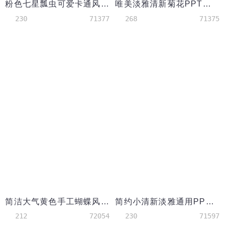
粉色七星瓢虫可爱卡通风PPT背景素材
唯美淡雅清新菊花PPT背景模板
230
71377
268
71375
简洁大气黄色手工蝴蝶风PPT背景
简约小清新淡雅通用PPT背景模板
212
72054
230
71597