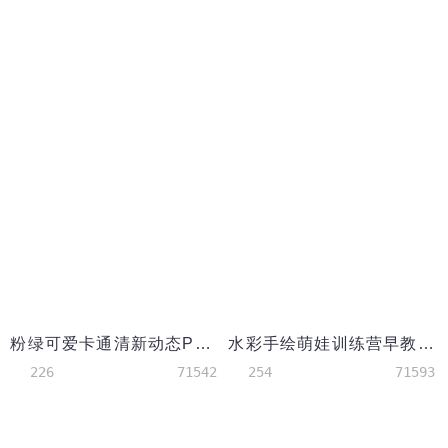
粉绿可爱卡通清新动态PPT背景模板
水彩手绘萌娃训练营早教幼儿PPT背景模板
226
71542
254
71593