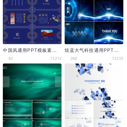
中国风通用PPT模板素材下载
炫蓝大气科技通用PPT背景模版
82
71272
260
72215