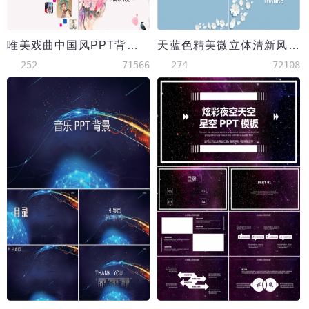
唯美戏曲中国风PPT背景模版
天蓝色精美微立体清新风PPT背景
252
71566
274
72108