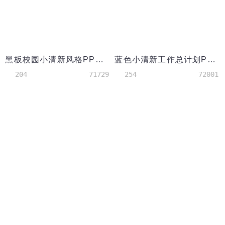
黑板校园小清新风格PPT背景模板
蓝色小清新工作总计划PPT背景
204
71729
254
72001