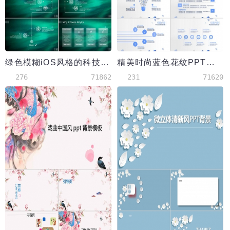
绿色模糊iOS风格的科技行业PPT模板免费下载
精美时尚蓝色花纹PPT背景
276
71862
231
71620