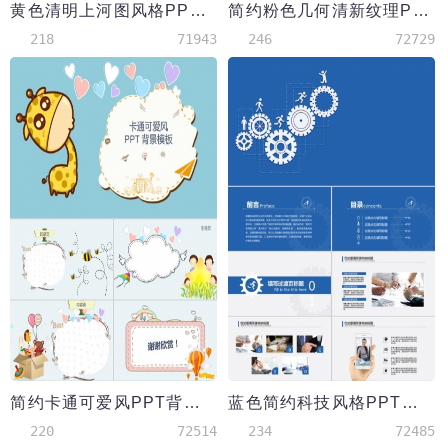
黄色清明上河图风格PPT背景模板
简约粉色几何清新纹理PPT背景
218
71943
246
72729
简约卡通可爱风PPT背景模板
蓝色简约科技风格PPT背景
220
72514
234
72485