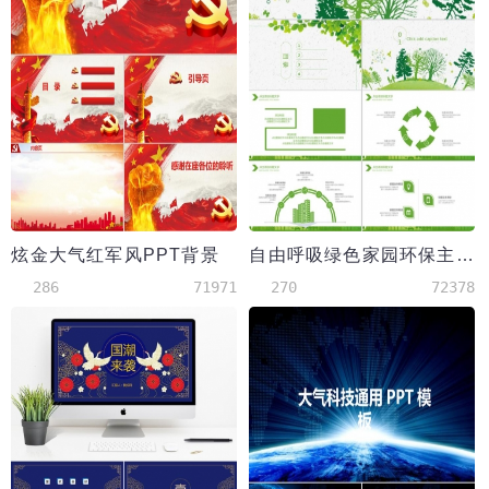
炫金大气红军风PPT背景
自由呼吸绿色家园环保主题风格PPT背景
286
71971
270
72378