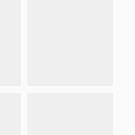
模板
中国传统节日清明节小报Word模板



71353
278
71347
传统节日清明节手抄报Word模板
精美卡通清明节手抄报Word
容可修改
Word格式/直接打印/内容可修改