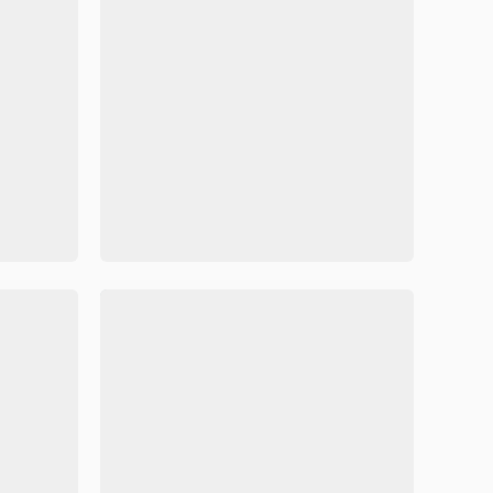
水墨风传统节日清明节手抄报Word模板
青色清新风清明节手抄报Word模板



71374
228
71375
节小报Word模板
中国传统节日清明节小报Wor
容可修改
Word格式/直接打印/内容可修改