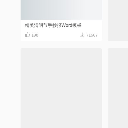
精美清明节手抄报Word模板
原创清



198
71567
268
清新素雅传统节日清明节手抄报
Word格式/直接打印/内容可修改