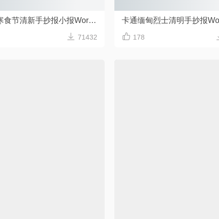
清明节寒食节清新手抄报小报Word模板
卡通缅甸烈士清明手抄报Wo


71432
178
原创清明节手抄报Word模板
卡通清明祭英
Word格式/直接打印/内容可修改
Word格式/直接打印/内