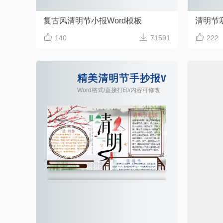
复古风清明节小报Word模板



140
71591
222
精美清明节手抄报Word模板
Word格式/直接打印/内容可修改