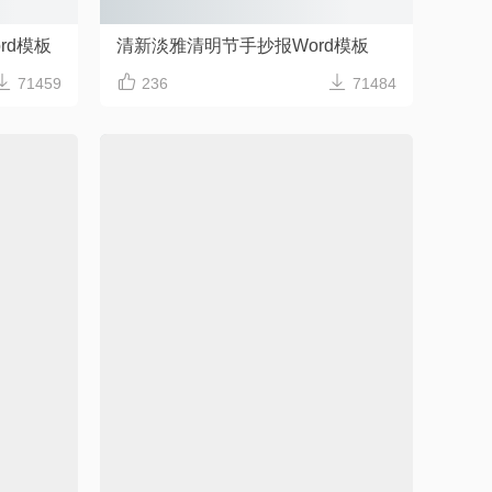
rd模板
清新淡雅清明节手抄报Word模板



71459
236
71484
烈手抄报Word模板
简约青色传统节日清明节手抄报
容可修改
Word格式/直接打印/内容可修改