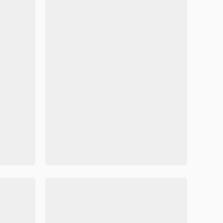
简洁大方美观传统节日清明节手抄报Word模板
精美卡通清明节手抄报Word模板



71403
194
71401
节小报Word模板
唯美寒食节清明小报Word模
容可修改
Word格式/直接打印/内容可修改