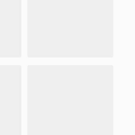
清新简约素雅清明节小报Word模板



71407
250
71401
日清明节手抄报Word模板
青色清新风清明节手抄报Wor
容可修改
Word格式/直接打印/内容可修改