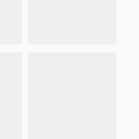
d模板
简约青色传统节日清明节手抄报Word模板



71455
160
71401
小报Word模板
清新简约素雅清明节小报Wor
容可修改
Word格式/直接打印/内容可修改